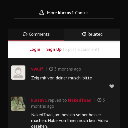
More
klasav1
Contris
Comments
Related
Login
or
Sign Up
to post a comment!
|
vwulf
3 months ago
Zeig mir von deiner muschi bitte
|
klasav1
replied to
NakedToad
3
months ago
NakedToad, am besten selber besser
machen. Habe von Ihnen noch kein Video
gesehen.